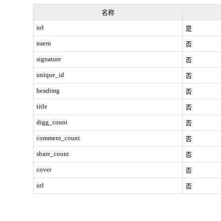
名称
url
是
naem
否
signature
否
unique_id
否
headimg
否
title
否
digg_count
否
comment_count
否
share_count
否
cover
否
url
否